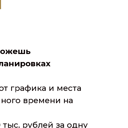
Ы
 можешь
планировках
от графика и места
много времени на
 тыс. рублей за одну